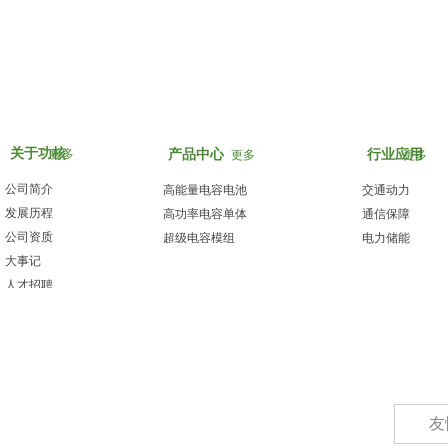
关于功核
更多
产品中心
行业应用
更多
更多
公司简介
高能量电容电池
交通动力
发展历程
高功率电容单体
通信保障
公司资质
超级电容模组
电力储能
大事记
人才招聘
电话：0769-85426339
传真：0769-81765995
邮箱：chinaghc@foxmail.com
友
地址：
广东省东莞市松山湖国际创新社区